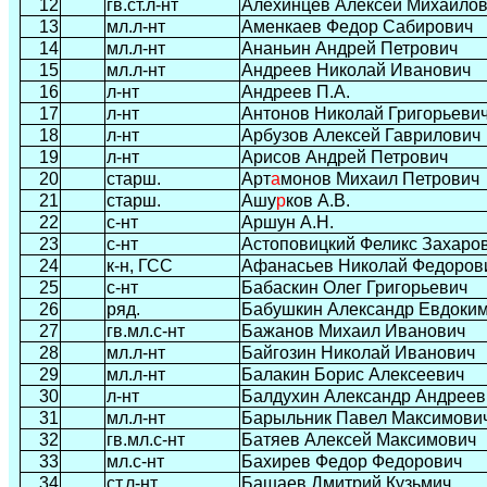
12
гв.ст.л-нт
Алехинцев Алексей Михайло
13
мл.л-нт
Аменкаев Федор Сабирович
14
мл.л-нт
Ананьин Андрей Петрович
15
мл.л-нт
Андреев Николай Иванович
16
л-нт
Андреев П.А.
17
л-нт
Антонов Николай Григорьеви
18
л-нт
Арбузов Алексей Гаврилович
19
л-нт
Арисов Андрей Петрович
20
старш.
Арт
а
монов Михаил Петрович
21
старш.
Ашу
р
ков А.В.
22
с-нт
Аршун А.Н.
23
с-нт
Астоповицкий Феликс Захаро
24
к-н, ГСС
Афанасьев Николай Федоров
25
с-нт
Бабаскин Олег Григорьевич
26
ряд.
Бабушкин Александр Евдоки
27
гв.мл.с-нт
Бажанов Михаил Иванович
28
мл.л-нт
Байгозин Николай Иванович
29
мл.л-нт
Балакин Борис Алексеевич
30
л-нт
Балдухин Александр Андреев
31
мл.л-нт
Барыльник Павел Максимови
32
гв.мл.с-нт
Батяев Алексей Максимович
33
мл.с-нт
Бахирев Федор Федорович
34
ст.л-нт
Башаев Дмитрий Кузьмич