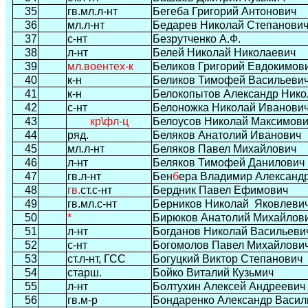
35
гв.мл.л-нт
Бегеба Григорий Антонович
36
мл.л-нт
Бедарев Николай Степанови
37
с-нт
Безрутченко А.Ф.
38
л-нт
Белей Николай Николаевич
39
мл.воентех-к
Беликов Григорий Евдокимов
40
к-н
Беликов Тимофей Васильеви
41
к-н
Белокопытов Александр Нико
42
с-нт
Белоножка Николай Иванови
43
кр\фл-ц
Белоусов Николай Максимов
44
ряд.
Беляков Анатолий Иванович
45
мл.л-нт
Беляков Павел Михайлович
46
л-нт
Беляков Тимофей Данилович
47
гв.л-нт
Бен
б
ера Владимир Александ
48
гв.
ст.с-нт
Бердник Павел Ефимович
49
гв.мл.с-нт
Берников Николай
Яковлеви
50
*
Бирюков Анатолий Михайлов
51
л-нт
Богданов Николай Васильеви
52
с-нт
Богомолов Павел Михайлови
53
ст.л-нт, ГСС
Богуцкий Виктор Степанович
54
старш.
Бойко Виталий Кузьмич
55
л-нт
Болтухин Алексей Андреевич
56
гв.м-р
Бондаренко Александр Васил