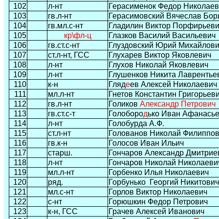
102
л-нт
Герасименок Федор Николаев
103
гв.л-нт
Герасимовский Вячеслав Бор
104
гв.мл.с-нт
Гладилин Виктор Порфирьев
105
кр\фл-ц
Глазков Василий Васильевич
106
гв.ст.с-нт
Глуздовский Юрий Михайлов
107
ст.л-нт, ГСС
Глухарев Виктор Яковлевич
108
л-нт
Глухов Николай Яковлевич
109
л-нт
Глушенков Никита Лаврентье
110
к-н
Гляд
е
ев Алексей Николаевич
111
мл.л-нт
Гнетов Константин Григорьев
112
гв.л-нт
Голиков
Александр Петрович
113
гв.ст.с-т
Голоборо
д
ько Иван Афанась
114
л-нт
Голобурда А.Ф.
115
ст.л-нт
Голованов Николай Филиппо
116
гв.к-н
Голосов Иван Ильич
117
старш.
Гончаров Александр Дмитрие
118
л-нт
Гончаров Николай Николаеви
119
мл.л-нт
Горбенко Илья Николаевич
120
ряд.
Горбунько
Георгий Никитович
121
мл.с-нт
Горлов Виктор Николаевич
122
с-нт
Горюшкин Федор Петрович
123
к-н, ГСС
Грачев Алексей Иванович