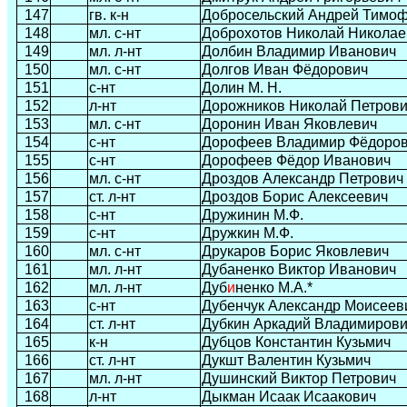
147
гв. к-н
Добросельский Андрей Тимо
148
мл. с-нт
Доброхотов Николай Николае
149
мл. л-нт
Долбин Владимир Иванович
150
мл. с-нт
Долгов Иван Фёдорович
151
с-нт
Долин М. Н.
152
л-нт
Дорожников Николай Петров
153
мл. с-нт
Доронин Иван Яковлевич
154
с-нт
Дорофеев Владимир Фёдоро
155
с-нт
Дорофеев Фёдор Иванович
156
мл. с-нт
Дроздов Александр Петрович
157
ст. л-нт
Дроздов Борис Алексеевич
158
с-нт
Дружинин М.Ф.
159
с-нт
Дружкин М.Ф.
160
мл. с-нт
Друкаров Борис Яковлевич
161
мл. л-нт
Дубаненко Виктор Иванович
162
мл. л-нт
Дуб
и
ненко М.А.*
163
с-нт
Дубенчук Александр Моисеев
164
ст. л-нт
Дубкин Аркадий Владимиров
165
к-н
Дубцов Константин Кузьмич
166
ст. л-нт
Дукшт Валентин Кузьмич
167
мл. л-нт
Душинский Виктор Петрович
168
л-нт
Дыкман Исаак Исаакович