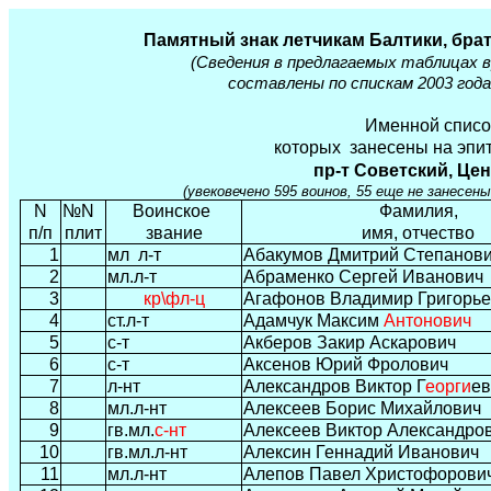
Памятный знак летчикам Балтики, брат
(Сведения в предлагаемых таблицах в
составлены по спискам 2003 год
Именной списо
которых
занесены на эпи
пр-т Советский, Це
(увековечено 595 воинов, 55 еще не занесе
N
№N
Воинское
Фамилия,
п/п
плит
звание
имя, отчество
1
мл
л-т
Абакумов Дмитрий Степанов
2
мл.л-т
Абраменко Сергей Иванович
3
кр\фл-ц
Агафонов Владимир Григорье
4
ст.л-т
Адамчук Максим
Антонович
5
с-т
Акберов Закир Аскарович
6
с-т
Аксенов Юрий Фролович
7
л-нт
Александров Виктор Г
еорги
ев
8
мл.л-нт
Алексеев Борис Михайлович
9
гв.мл.
с-нт
Алексеев Виктор Александро
10
гв.мл.л-нт
Алексин Геннадий Иванович
11
мл.л-нт
Алепов Павел Христофорови