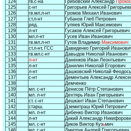
124
гв.с-на
Грибовский Александр
Проко
125
с-нт
Григорьев Алексей Григорьев
126
гв.мл.л-нт
Громов Михаил Иванович
127
ст.л-нт
Губанов Глеб Петрович
128
ряд.
Гуляев Юрий Максимович
129
л-нт
Гусаков Алексей Григорьевич
130
мл.л-нт
Гусев Иван Иванович
131
гв.мл.л-нт
Гутов Владимир
Максимович
132
ст.л-нт, ГСС
Давиденко Григорий Иванови
133
гв.мл.с-нт
Давыдов Николай Иванович
134
л-нт
Даненков Иван Леонтьевич
135
л-нт
Данилин Николай Егорович
136
л-нт
Дашковский Николай Феодос
137
с-нт
Дементьев Александр Алексе
138
Демченко
139
мл. с-нт
Денисов Пётр Степанович
140
мл. л-нт
Дехтярь Иван Григорьевич
141
ст. с-нт
Дешкант Иван Степанович
142
старш.
Дземитраш Юрий Петрович*
143
мл. л-нт
Дибенко Виктор Иванович
144
л-нт
Дикий Александр Никифоров
145
мл. с-нт
Диков Виктор Куз
ь
мич
146
мл. с-нт
Дмитрук Андрей Григорьевич