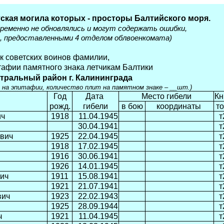
ская могила которых - просторы Балтийского моря.
ременно не обновлялись и могут содержать ошибки,
а, предоставленными 4 отделом облвоенкомата)
к советских воинов фамилии,
тафии памятного знака летчикам Балтики
нтральный район г. Калининграда
ны на эпитафии, количество плит на памятном знаке – __шт.)
Год
Дата
Место гибели
Кн
рожд.
гибели
в бою
координаты
т
ич
1918
11.04.1945
т
30.04.1941
т
вич
1925
22.04.1945
т
1918
17.02.1945
т
1916
30.06.1941
т
1926
14.01.1945
т
ич
1911
15.08.1941
т
1921
21.07.1941
т
вич
1923
22.02.1943
т
1925
28.09.1944
т
ч
1921
11.04.1945
т