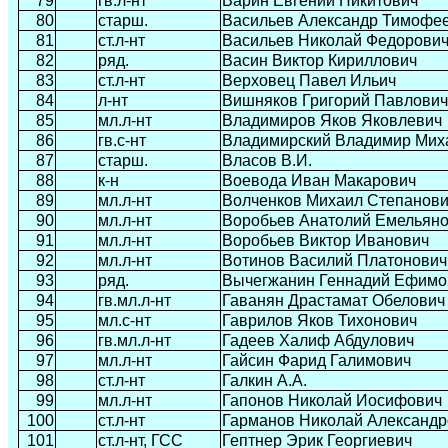
79
гв.л-нт
Варин Евгений Никитович
80
старш.
Васильев Александр Тимофе
81
ст.л-нт
Васильев Николай Федорови
82
ряд.
Васин Виктор Кириллович
83
ст.л-нт
Верховец Павел Ильич
84
л-нт
Вишняков Григорий Павлович
85
мл.л-нт
Владимиров Яков Яковлевич
86
гв.с-нт
Владимирский Владимир Мих
87
старш.
Власов В.И.
88
к-н
Воевода Иван Макарович
89
мл.л-нт
Волченков Михаил Степанов
90
мл.л-нт
Воробьев Анатолий Емельян
91
мл.л-нт
Воробьев Виктор Иванович
92
мл.л-нт
Вотинов Василий Платонович
93
ряд.
Вычегжанин Геннадий Ефимо
94
гв.мл.л-нт
Гаванян Драстамат Обелович
95
мл.с-нт
Гаврилов Яков Тихонович
96
гв.мл.л-нт
Гадеев Халиф Абдулович
97
мл.л-нт
Гайсин Фарид Галимович
98
ст.л-нт
Галкин А.А.
99
мл.л-нт
Гапонов Николай Иосифович
100
ст.л-нт
Гарманов Николай Александр
101
ст.л-нт, ГСС
Гептнер Эрик Георгиевич