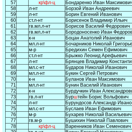
57
кр\фл-ц
Бондаренко Иван Максимови
58
л-нт
Борзой Иван Андреевич
59
л-нт
Борин Евгений Иванович
60
ст.л-нт
Борисенок Владимир Ильич
61
гв.мл.л-нт
Борисов Василий Федорович
62
гв.мл.л-нт
Бородоносенко Иван Федоро
63
к-н
Боцан Анатолий Иванович
64
мл.л-нт
Бочарников Николай Григорь
65
м-р
Бредихин Семен Ефимович
66
ст.л-нт
Брыжко Леонид Арефьевич
67
л-нт
Брянцев Владимир Константи
68
мл.с-нт
Бударов Николай Иванович
69
мл.л-нт
Букин Сергей Петрович
70
к-н
Буланов Иван Максимович
71
мл.л-нт
Бунин Василий Иванович
72
к-н
Бурдучкин Иван Александров
73
гв.л-нт
Бур
ш
тейн Борис Вольфович
74
л-нт
Бурундосов Александр Ивано
75
мл.с-нт
Буслаев Иван Ефимович
76
м-р
Бухарев Николай Васильевич
77
гв.м-р
Бушихин Николай Павлович
78
кр\фл-ц
Варенников Иван Семенович